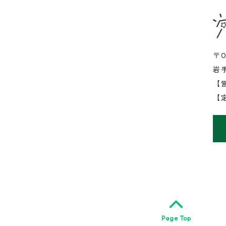
〒0
岩
【営
【
Page Top